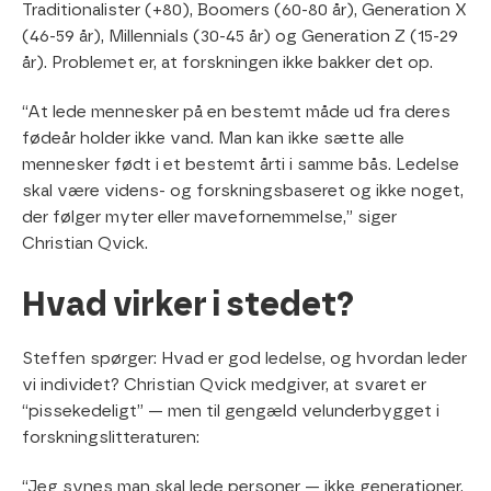
Traditionalister (+80), Boomers (60-80 år), Generation X
(46-59 år), Millennials (30-45 år) og Generation Z (15-29
år). Problemet er, at forskningen ikke bakker det op.
“At lede mennesker på en bestemt måde ud fra deres
fødeår holder ikke vand. Man kan ikke sætte alle
mennesker født i et bestemt årti i samme bås. Ledelse
skal være videns- og forskningsbaseret og ikke noget,
der følger myter eller mavefornemmelse,” siger
Christian Qvick.
Hvad virker i stedet?
Steffen spørger: Hvad er god ledelse, og hvordan leder
vi individet? Christian Qvick medgiver, at svaret er
“pissekedeligt” — men til gengæld velunderbygget i
forskningslitteraturen:
“Jeg synes man skal lede personer — ikke generationer.