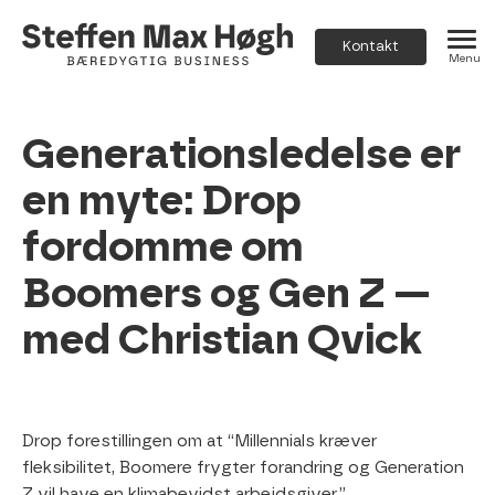
Kontakt
Menu
Generationsledelse
er
en
myte:
Drop
fordomme
om
Boomers
og
Gen
Z
—
med
Christian
Qvick
Drop forestillingen om at “Millennials kræver
fleksibilitet, Boomere frygter forandring og Generation
Z vil have en klimabevidst arbejdsgiver.”